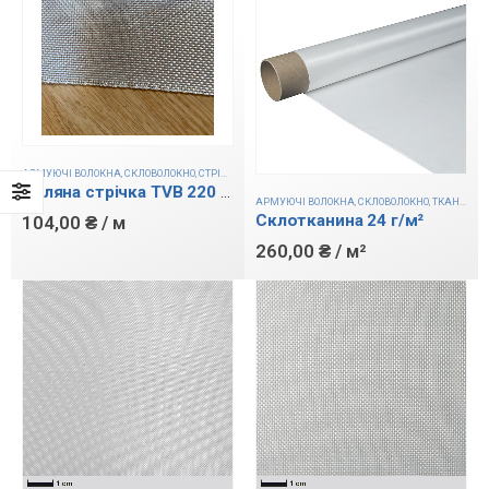
АРМУЮЧІ ВОЛОКНА
,
СКЛОВОЛОКНО
,
СТРІЧКИ
Скляна стрічка TVB 220 г/м²
АРМУЮЧІ ВОЛОКНА
,
СКЛОВОЛОКНО
,
ТКАНИНИ
Склотканина 24 г/м²
104,00
₴
/ м
260,00
₴
/ м²