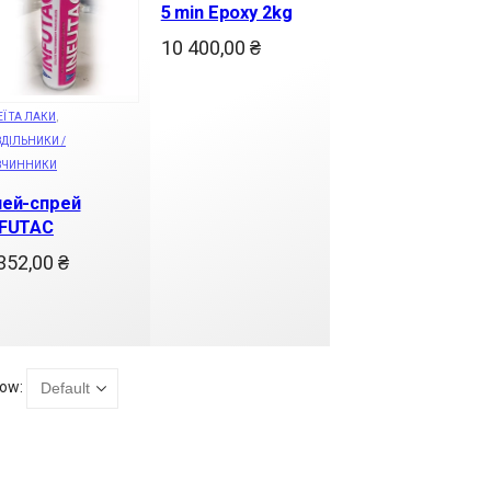
5 min Epoxy 2kg
10 400,00
₴
Ї ТА ЛАКИ
,
ДІЛЬНИКИ /
ЗЧИННИКИ
лей-спрей
NFUTAC
352,00
₴
ow: