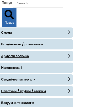
Пошук
Пошук
Смоли
Роздільники / розчинники
Армуючі волокна
Наповнювачі
Сендвічеві матеріали
Пластини / трубки / стержні
Вакуумна технологія