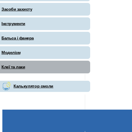
Засоби захисту
Інструменти
Бальса і фанера
Моделізм
Клеї та лаки
Калькулятор смоли