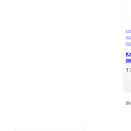
КЛЕ
РОЗ
РО
К
I
1 
Sh