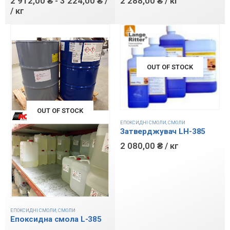
2 912,00
₴
-
3 224,00
₴
/
2 288,00
₴
/ кг
/ кг
OUT OF STOCK
OUT OF STOCK
ЕПОКСИДНІ СМОЛИ
,
СМОЛИ
Затверджувач LH-385
2 080,00
₴
/ кг
ЕПОКСИДНІ СМОЛИ
,
СМОЛИ
Епоксидна смола L-385