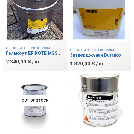
ГЕЛЬКОУТИ
,
ПОЛІЕФІРНІ
,
СМОЛИ
ГЕЛЬКОУТИ
,
ПОЛІЕФІРНІ
,
СМОЛИ
Гелькоут EPIKOTE MGS GR T30
Затверджувач Butanox M-50
2 340,00
₴
/ кг
1 820,00
₴
/ кг
OUT OF STOCK