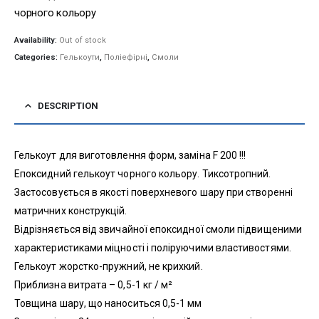
чорного кольору
Availability:
Out of stock
Categories:
Гелькоути
,
Поліефірні
,
Смоли
DESCRIPTION
Гелькоут для виготовлення форм, заміна F 200 !!!
Епоксидний гелькоут чорного кольору. Тиксотропний.
Застосовується в якості поверхневого шару при створенні
матричних конструкцій.
Відрізняється від звичайної епоксидної смоли підвищеними
характеристиками міцності і поліруючими властивостями.
Гелькоут жорстко-пружний, не крихкий.
Приблизна витрата – 0,5-1 кг / м²
Товщина шару, що наноситься 0,5-1 мм