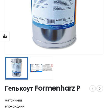
Гелькоут Formenharz P
матричний
епоксидний