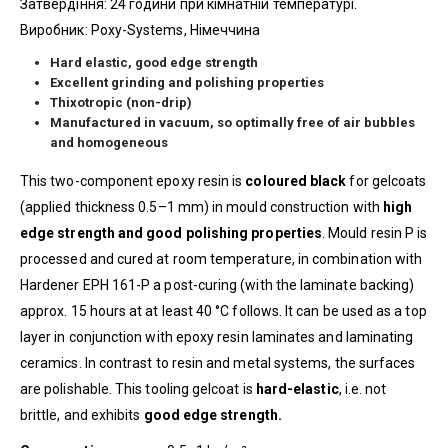
Затвердіння: 24 години при кімнатній температурі.
Виробник: Poxy-Systems, Німеччина
Hard elastic, good edge strength
Excellent grinding and polishing properties
Thixotropic (non-drip)
Manufactured in vacuum, so optimally free of
air bubbles
and homogeneous
This two-component epoxy resin is
coloured
black
for gelcoats
(applied thickness 0.5–1 mm) in mould construction with
high
edge strength and good polishing properties
. Mould resin P is
processed and cured at room temperature, in combination with
Hardener EPH 161-P a post-curing (with the laminate backing)
approx. 15 hours at at least 40 °C follows. It can be used as a top
layer in conjunction with epoxy resin laminates and laminating
ceramics. In contrast to resin and metal systems, the surfaces
are polishable. This tooling gelcoat is
hard-elastic
, i.e. not
brittle, and exhibits
good edge strength.