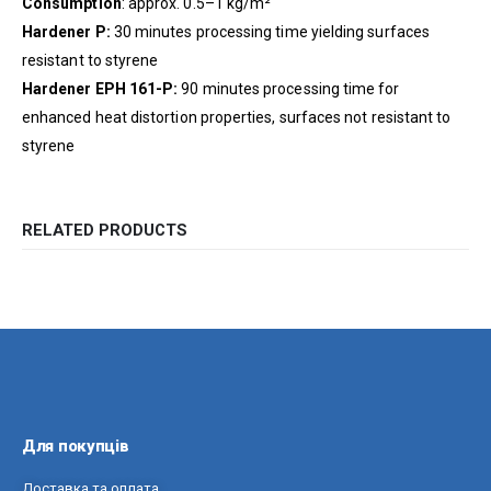
Consumption
: approx. 0.5–1 kg/m²
Hardener P:
30 minutes processing time yielding surfaces
resistant to styrene
Hardener EPH 161-P:
90 minutes processing time for
enhanced heat distortion properties, surfaces not resistant to
styrene
RELATED PRODUCTS
Для покупців
Доставка та оплата