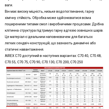
ваги.
Він має високу міцність, низьке водопоглинання, гарну
хімічну стійкість. Обробка може здійснюватися всіма
поширеними типами смол і виробничими процесами. Дрібна
клітинна структура підтримує гарну адгезію зовнішніх шарів.
Це матеріал є ідеальним наповнювачем для багатьох
легких сендвіч-конструкцій, що зазнають динамічні або
статичні навантаження.
AIREX C70 доступний в наступних варіантах: C70.40, C70.48,
C70.55, C70.75, C70.90, C70.130, C70.200, C70.250