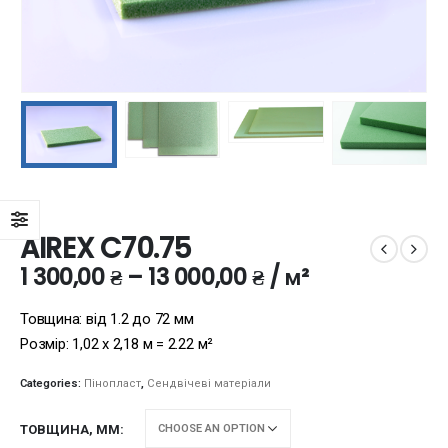
AIREX C70.75
1 300,00
₴
–
13 000,00
₴
/ м²
Товщина: від 1.2 до 72 мм
Розмір: 1,02 х 2,18 м = 2.22 м²
Categories:
Пінопласт
,
Сендвічеві матеріали
ТОВЩИНА, ММ