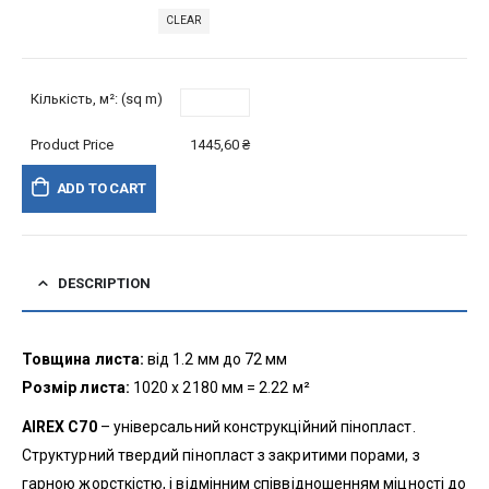
CLEAR
Кількість, м²: (sq m)
Product Price
1445,60
₴
ADD TO CART
DESCRIPTION
Товщина листа:
від 1.2 мм до 72 мм
Розмір листа:
1020 х 2180 мм = 2.22 м²
AIREX C70
– універсальний конструкційний пінопласт.
Структурний твердий пінопласт з закритими порами, з
гарною жорсткістю, і відмінним співвідношенням міцності до